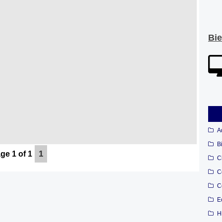
Bi
A
B
1
ge 1 of 1
C
C
C
E
H