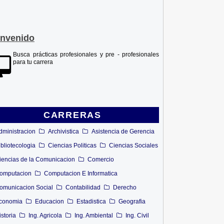
envenido
Busca prácticas profesionales y pre - profesionales
para tu carrera
CARRERAS
dministracion
Archivistica
Asistencia de Gerencia
ibliotecologia
Ciencias Politicas
Ciencias Sociales
iencias de la Comunicacion
Comercio
omputacion
Computacion E Informatica
omunicacion Social
Contabilidad
Derecho
conomia
Educacion
Estadistica
Geografia
istoria
Ing. Agricola
Ing. Ambiental
Ing. Civil