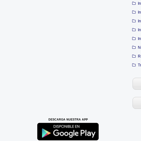
I
I
I
I
I
N
R
T
DESCARGA NUESTRA APP